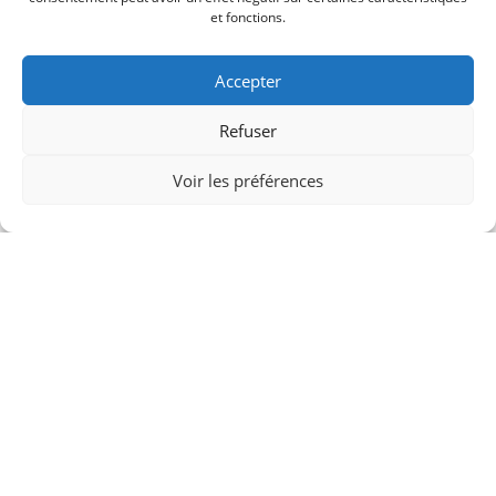
et fonctions.
Accepter
Refuser
Voir les préférences
Art
Graphic Design
Write for style
The world’s most powerful website builder which takes
the “live website creation” to next level. Massive
Dynamic is created by a team of 12 experienced
professional developers and designers. The team has
focused on user experience and ease of use in every
aspect of this project. Beautiful and easy to understand