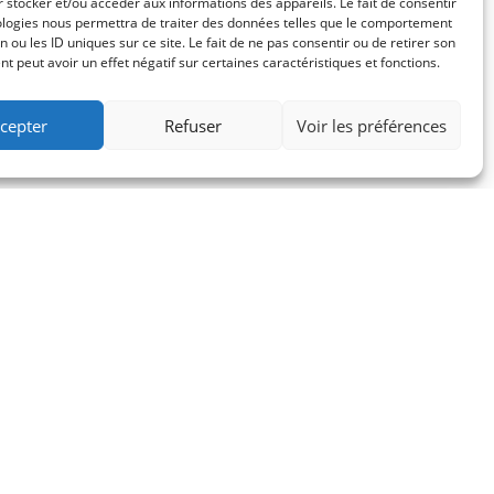
 stocker et/ou accéder aux informations des appareils. Le fait de consentir
ologies nous permettra de traiter des données telles que le comportement
n ou les ID uniques sur ce site. Le fait de ne pas consentir ou de retirer son
 peut avoir un effet négatif sur certaines caractéristiques et fonctions.
cepter
Refuser
Voir les préférences
t level. Massive Dynamic is
s focused on user experience
ssional animations and drag &
tch product. The team has
and easy to understand UI,
at’s been done to make a top-