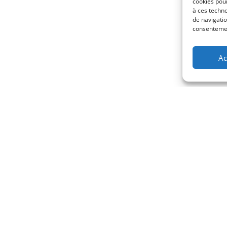
cookies pour
à ces techn
de navigatio
consentement
Ac
Entertainment
Intractive
Positive view
website builder which takes the “live website creation” to nex
erienced professional developers and designers. The team ha
ect of this project. Beautiful and easy to understand UI, profe
 a few examples of the work that’s been done to make a top-no
e and ease of use in every aspect of this project. Beautiful 
drag & drop functionalities are a few examples of the work th