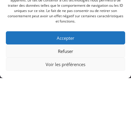
appareils. Le fait de consentir à ces technologies nous permettra de
traiter des données telles que le comportement de navigation ou les ID
uniques sur ce site. Le fait de ne pas consentir ou de retirer son
consentement peut avoir un effet négatif sur certaines caractéristiques
et fonctions.
Accepter
Refuser
Voir les préférences
Branding
Bussines
Shining Black
Massive Dynamic has over 10 years of experience in
Design, Technology and Marketing. We take pride in
delivering Intelligent Designs and Engaging Experiences