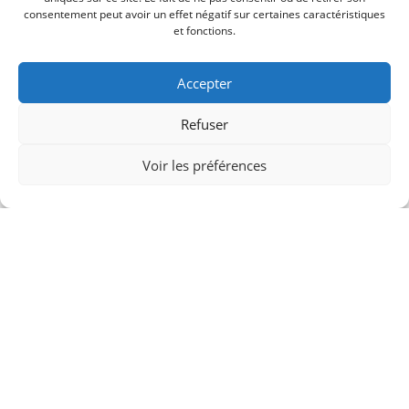
consentement peut avoir un effet négatif sur certaines caractéristiques
et fonctions.
Accepter
Refuser
Voir les préférences
Photoshot
Portrait
Style
Marcia Sherman
The world’s most powerful website builder which takes
the “live website creation” to next level. Massive
Dynamic is created by a team of 12 experienced
professional developers and designers. The team has